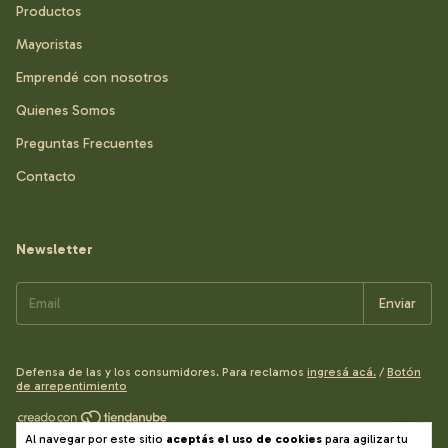
Productos
Mayoristas
Emprendé con nosotros
Quienes Somos
Preguntas Frecuentes
Contacto
Newsletter
Defensa de las y los consumidores. Para reclamos
ingresá acá.
/
Botón
de arrepentimiento
Al navegar por este sitio
aceptás el uso de cookies
para agilizar tu
Copyright Blanqueria Yael - 2026. Todos los derechos reservados.