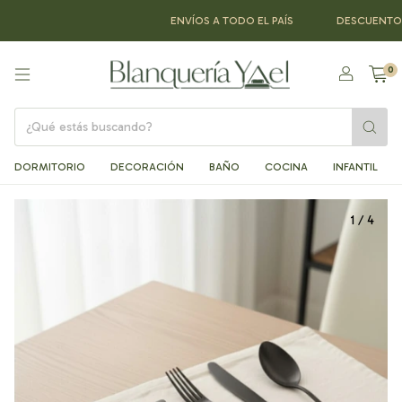
ENVÍOS A TODO EL PAÍS
DESCUENTOS MA
0
DORMITORIO
DECORACIÓN
BAÑO
COCINA
INFANTIL
1
/
4